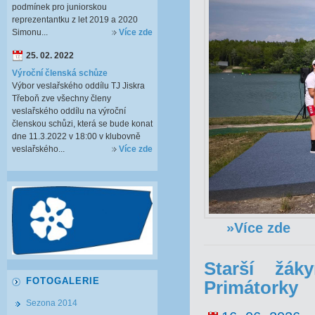
podmínek pro juniorskou
reprezentantku z let 2019 a 2020
Simonu...
Více zde
25. 02. 2022
Výroční členská schůze
Výbor veslařského oddílu TJ Jiskra
Třeboň zve všechny členy
veslařského oddílu na výroční
členskou schůzi, která se bude konat
dne 11.3.2022 v 18:00 v klubovně
veslařského...
Více zde
»Více zde
Starší žák
FOTOGALERIE
Primátorky
Sezona 2014