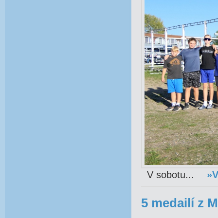
V sobotu...
»V
5 medailí z M