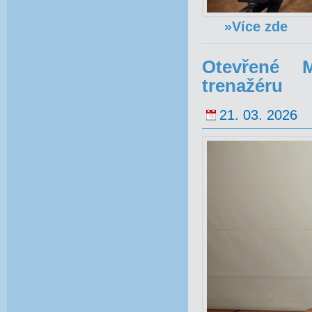
»Více zde
Otevřené M
trenažéru
21. 03. 2026