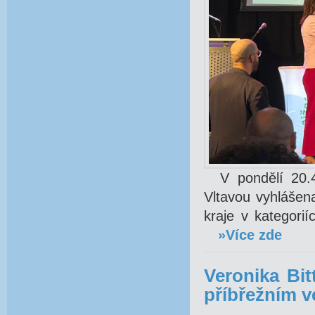
V pondělí 20.4.
Vltavou vyhlášen
kraje v kategori
»Více zde
Veronika Bit
příbřežním v