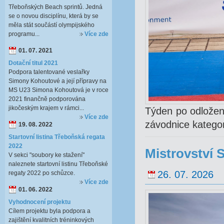
Třeboňských Beach sprintů. Jedná
se o novou disciplínu, která by se
měla stát součástí olympijského
programu...
Více zde
01. 07. 2021
Dotační titul 2021
Podpora talentované veslařky
Simony Kohoutové a její přípravy na
MS U23 Simona Kohoutová je v roce
2021 finančně podporována
jikočeským krajem v rámci...
Týden po odložen
Více zde
závodnice kategor
19. 08. 2022
Startovní listina Třeboňská regata
2022
Mistrovství 
V sekci "soubory ke stažení"
naleznete startovní listinu Třeboňské
26. 07. 2026
regaty 2022 po schůzce.
Více zde
01. 06. 2022
Vyhodnocení projektu
Cílem projektu byla podpora a
zajištění kvalitních tréninkových