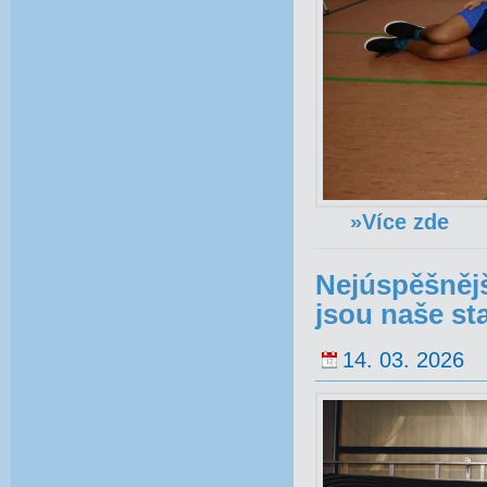
»Více zde
Nejúspěšněj
jsou naše st
14. 03. 2026