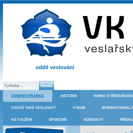
oddíl veslování
ÚVODNÍ STRÁNKA
HISTORIE
KNIHA O TŘEBOŇSKÉ
CHCEŠ TAKÉ VESLOVAT?
VÝBOR
INTERNATIONAL 
KE STAŽENÍ
SPONZOŘI
KONTAKTY
PŘEHL