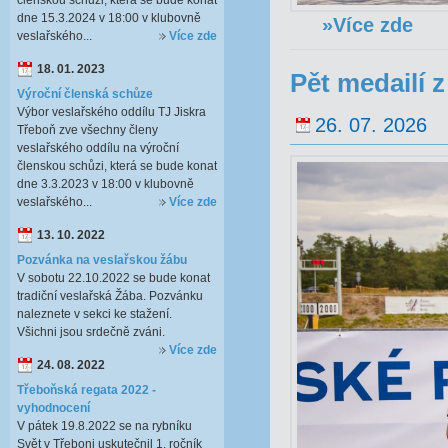
členskou schůzi, která se bude konat
dne 15.3.2024 v 18:00 v klubovně
»Více zde
veslařského...
Více zde
18. 01. 2023
Pět medailí 
Výroční členská schůze
Výbor veslařského oddílu TJ Jiskra
26. 07. 2026
Třeboň zve všechny členy
veslařského oddílu na výroční
členskou schůzi, která se bude konat
dne 3.3.2023 v 18:00 v klubovně
veslařského...
Více zde
13. 10. 2022
Pozvánka na veslařskou žábu
V sobotu 22.10.2022 se bude konat
tradiční veslařská Žába. Pozvánku
naleznete v sekci ke stažení.
Všichni jsou srdečně zváni.
Více zde
24. 08. 2022
Třeboňská regata 2022 -
vyhodnocení
V pátek 19.8.2022 se na rybníku
Svět v Třeboni uskutečnil 1. ročník