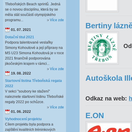
Třeboňských Beach sprintů. Jedná
se o novou disciplínu, která by se
měla stát součástí olympijského
programu...
Více zde
Bertiny lázn
01. 07. 2021
Dotační titul 2021
Podpora talentované veslařky
Od
Simony Kohoutové a její přípravy na
MS U23 Simona Kohoutová je v roce
2021 finančně podporována
jikočeským krajem v rámci...
Více zde
19. 08. 2022
Autoškola Ill
Startovní listina Třeboňská regata
2022
V sekci "soubory ke stažení"
naleznete startovní listinu Třeboňské
Odkaz na web:
h
regaty 2022 po schůzce.
Více zde
01. 06. 2022
E.ON
Vyhodnocení projektu
Cílem projektu byla podpora a
zajištění kvalitních tréninkových