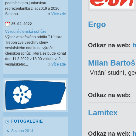
podmínek pro juniorskou
reprezentantku z let 2019 a 2020
Simonu...
Více zde
Ergo
25. 02. 2022
Výroční členská schůze
Výbor veslařského oddílu TJ Jiskra
Třeboň zve všechny členy
Odkaz na web:
h
veslařského oddílu na výroční
členskou schůzi, která se bude konat
dne 11.3.2022 v 18:00 v klubovně
Milan Bartoš
veslařského...
Více zde
Vrtání studní, ge
Odkaz na web:
Lamitex
FOTOGALERIE
Sezona 2014
Odkaz na web:
h