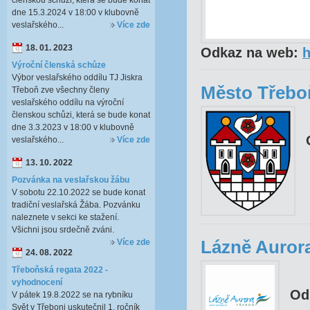
členskou schůzi, která se bude konat
dne 15.3.2024 v 18:00 v klubovně
veslařského...
Více zde
18. 01. 2023
Odkaz na web:
h
Výroční členská schůze
Výbor veslařského oddílu TJ Jiskra
Město Třebo
Třeboň zve všechny členy
veslařského oddílu na výroční
členskou schůzi, která se bude konat
dne 3.3.2023 v 18:00 v klubovně
veslařského...
Více zde
13. 10. 2022
Pozvánka na veslařskou žábu
V sobotu 22.10.2022 se bude konat
tradiční veslařská Žába. Pozvánku
naleznete v sekci ke stažení.
Všichni jsou srdečně zváni.
Více zde
Lázně Auror
24. 08. 2022
Třeboňská regata 2022 -
vyhodnocení
Od
V pátek 19.8.2022 se na rybníku
Svět v Třeboni uskutečnil 1. ročník