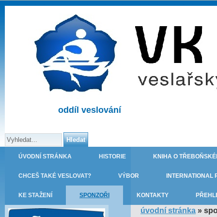
oddíl veslování
ÚVODNÍ STRÁNKA
HISTORIE
KNIHA O TŘEBOŇSKÉ
CHCEŠ TAKÉ VESLOVAT?
VÝBOR
INTERNATIONAL 
KE STAŽENÍ
SPONZOŘI
KONTAKTY
PŘEHL
úvodní stránka
»
spo