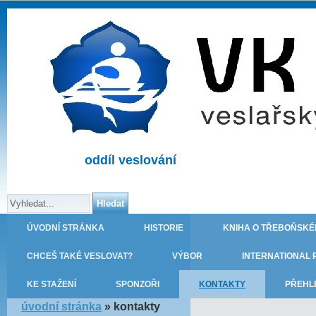
oddíl veslování
ÚVODNÍ STRÁNKA
HISTORIE
KNIHA O TŘEBOŇSKÉ
CHCEŠ TAKÉ VESLOVAT?
VÝBOR
INTERNATIONAL 
KE STAŽENÍ
SPONZOŘI
KONTAKTY
PŘEHL
úvodní stránka
»
kontakty