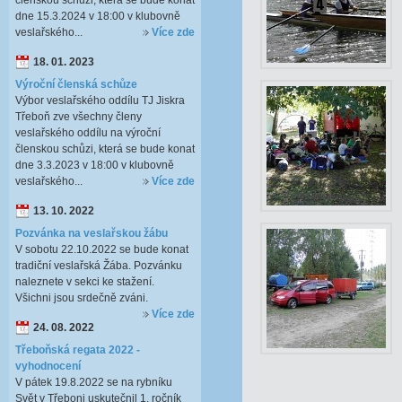
členskou schůzi, která se bude konat
dne 15.3.2024 v 18:00 v klubovně
veslařského...
Více zde
18. 01. 2023
Výroční členská schůze
Výbor veslařského oddílu TJ Jiskra
Třeboň zve všechny členy
veslařského oddílu na výroční
členskou schůzi, která se bude konat
dne 3.3.2023 v 18:00 v klubovně
veslařského...
Více zde
13. 10. 2022
Pozvánka na veslařskou žábu
V sobotu 22.10.2022 se bude konat
tradiční veslařská Žába. Pozvánku
naleznete v sekci ke stažení.
Všichni jsou srdečně zváni.
Více zde
24. 08. 2022
Třeboňská regata 2022 -
vyhodnocení
V pátek 19.8.2022 se na rybníku
Svět v Třeboni uskutečnil 1. ročník