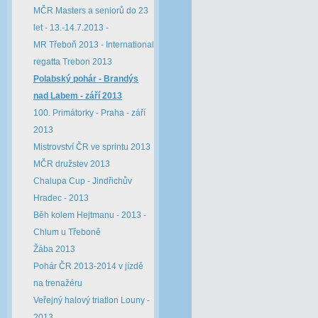
MČR Masters a seniorů do 23
let - 13.-14.7.2013 -
MR Třeboň 2013 - International
regatta Trebon 2013
Polabský pohár - Brandýs
nad Labem - září 2013
100. Primátorky - Praha - září
2013
Mistrovství ČR ve sprintu 2013
MČR družstev 2013
Chalupa Cup - Jindřichův
Hradec - 2013
Běh kolem Hejtmanu - 2013 -
Chlum u Třeboně
Žába 2013
Pohár ČR 2013-2014 v jízdě
na trenažéru
Veřejný halový triatlon Louny -
2013