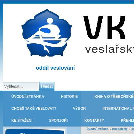
oddíl veslování
ÚVODNÍ STRÁNKA
HISTORIE
KNIHA O TŘEBOŇSKÉ
CHCEŠ TAKÉ VESLOVAT?
VÝBOR
INTERNATIONAL 
KE STAŽENÍ
SPONZOŘI
KONTAKTY
PŘEHL
úvodní stránka
»
fotogalerie
»
s