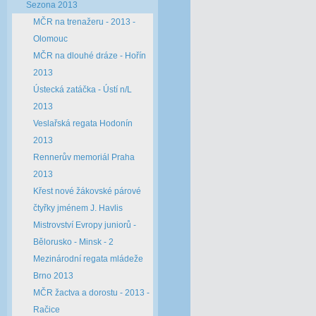
Sezona 2013
MČR na trenažeru - 2013 -
Olomouc
MČR na dlouhé dráze - Hořín
2013
Ústecká zatáčka - Ústí n/L
2013
Veslařská regata Hodonín
2013
Rennerův memoriál Praha
2013
Křest nové žákovské párové
čtyřky jménem J. Havlis
Mistrovství Evropy juniorů -
Bělorusko - Minsk - 2
Mezinárodní regata mládeže
Brno 2013
MČR žactva a dorostu - 2013 -
Račice