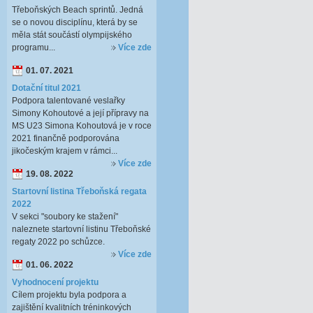
Třeboňských Beach sprintů. Jedná
se o novou disciplínu, která by se
měla stát součástí olympijského
programu...
Více zde
01. 07. 2021
Dotační titul 2021
Podpora talentované veslařky
Simony Kohoutové a její přípravy na
MS U23 Simona Kohoutová je v roce
2021 finančně podporována
jikočeským krajem v rámci...
Více zde
19. 08. 2022
Startovní listina Třeboňská regata
2022
V sekci "soubory ke stažení"
naleznete startovní listinu Třeboňské
regaty 2022 po schůzce.
Více zde
01. 06. 2022
Vyhodnocení projektu
Cílem projektu byla podpora a
zajištění kvalitních tréninkových