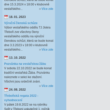
členskou schůzi, která se bude konat
dne 15.3.2024 v 18:00 v klubovně
veslařského...
Více zde
18. 01. 2023
Výroční členská schůze
Výbor veslařského oddílu TJ Jiskra
Třeboň zve všechny členy
veslařského oddílu na výroční
členskou schůzi, která se bude konat
dne 3.3.2023 v 18:00 v klubovně
veslařského...
Více zde
13. 10. 2022
Pozvánka na veslařskou žábu
V sobotu 22.10.2022 se bude konat
tradiční veslařská Žába. Pozvánku
naleznete v sekci ke stažení.
Všichni jsou srdečně zváni.
Více zde
24. 08. 2022
Třeboňská regata 2022 -
vyhodnocení
V pátek 19.8.2022 se na rybníku
Svět v Třeboni uskutečnil 1. ročník