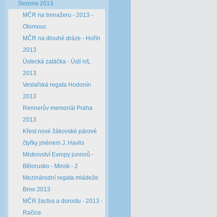
Sezona 2013
MČR na trenažeru - 2013 -
Olomouc
MČR na dlouhé dráze - Hořín
2013
Ústecká zatáčka - Ústí n/L
2013
Veslařská regata Hodonín
2013
Rennerův memoriál Praha
2013
Křest nové žákovské párové
čtyřky jménem J. Havlis
Mistrovství Evropy juniorů -
Bělorusko - Minsk - 2
Mezinárodní regata mládeže
Brno 2013
MČR žactva a dorostu - 2013 -
Račice