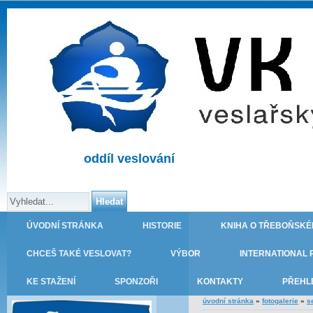
oddíl veslování
ÚVODNÍ STRÁNKA
HISTORIE
KNIHA O TŘEBOŇSKÉ
CHCEŠ TAKÉ VESLOVAT?
VÝBOR
INTERNATIONAL 
KE STAŽENÍ
SPONZOŘI
KONTAKTY
PŘEHL
úvodní stránka
»
fotogalerie
»
s