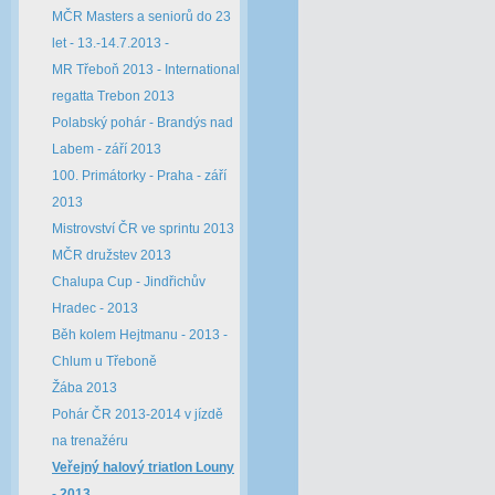
MČR Masters a seniorů do 23
let - 13.-14.7.2013 -
MR Třeboň 2013 - International
regatta Trebon 2013
Polabský pohár - Brandýs nad
Labem - září 2013
100. Primátorky - Praha - září
2013
Mistrovství ČR ve sprintu 2013
MČR družstev 2013
Chalupa Cup - Jindřichův
Hradec - 2013
Běh kolem Hejtmanu - 2013 -
Chlum u Třeboně
Žába 2013
Pohár ČR 2013-2014 v jízdě
na trenažéru
Veřejný halový triatlon Louny
- 2013