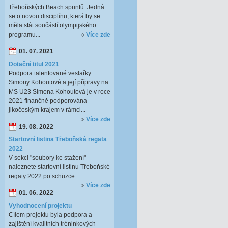
Třeboňských Beach sprintů. Jedná
se o novou disciplínu, která by se
měla stát součástí olympijského
programu...
Více zde
01. 07. 2021
Dotační titul 2021
Podpora talentované veslařky
Simony Kohoutové a její přípravy na
MS U23 Simona Kohoutová je v roce
2021 finančně podporována
jikočeským krajem v rámci...
Více zde
19. 08. 2022
Startovní listina Třeboňská regata
2022
V sekci "soubory ke stažení"
naleznete startovní listinu Třeboňské
regaty 2022 po schůzce.
Více zde
01. 06. 2022
Vyhodnocení projektu
Cílem projektu byla podpora a
zajištění kvalitních tréninkových