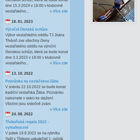
členskou schůzi, která se bude konat
dne 15.3.2024 v 18:00 v klubovně
veslařského...
Více zde
18. 01. 2023
Výroční členská schůze
Výbor veslařského oddílu TJ Jiskra
Třeboň zve všechny členy
veslařského oddílu na výroční
členskou schůzi, která se bude konat
dne 3.3.2023 v 18:00 v klubovně
veslařského...
Více zde
13. 10. 2022
Pozvánka na veslařskou žábu
V sobotu 22.10.2022 se bude konat
tradiční veslařská Žába. Pozvánku
naleznete v sekci ke stažení.
Všichni jsou srdečně zváni.
Více zde
24. 08. 2022
Třeboňská regata 2022 -
vyhodnocení
V pátek 19.8.2022 se na rybníku
Svět v Třeboni uskutečnil 1. ročník