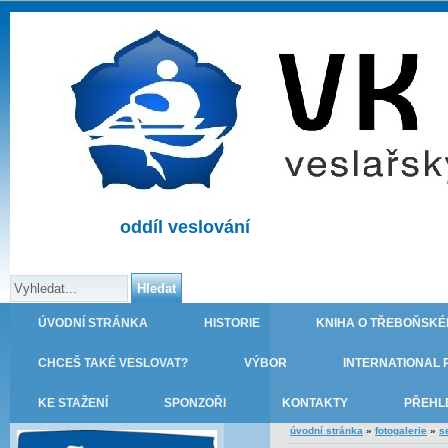
oddíl veslování
ÚVODNÍ STRÁNKA
HISTORIE
KNIHA O TŘEBOŇSKÉ
CHCEŠ TAKÉ VESLOVAT?
VÝBOR
INTERNATIONAL 
KE STAŽENÍ
SPONZOŘI
KONTAKTY
PŘEHL
úvodní stránka
»
fotogalerie
»
s