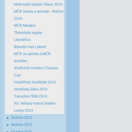
Mistrovství oblasti Vltava 2014
MČR žactva a dorostu - Račice
2014
MČR Masters
Třeboňská regata
Litoměřice
Brandýs nad Labem
MČR ve sprintu a MČR
družstev
Jindřichův Hradec-Chalupa
Cup
Hradišťský šestikilák 2014
Veslařská žába 2014
Trenažéry Štětí 2014
XX. Veřejný halový triatlon
Louny 2014
Sezona 2013
Sezona 2012
Sezona 2011