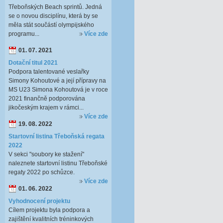
Třeboňských Beach sprintů. Jedná
se o novou disciplínu, která by se
měla stát součástí olympijského
programu...
Více zde
01. 07. 2021
Dotační titul 2021
Podpora talentované veslařky
Simony Kohoutové a její přípravy na
MS U23 Simona Kohoutová je v roce
2021 finančně podporována
jikočeským krajem v rámci...
Více zde
19. 08. 2022
Startovní listina Třeboňská regata
2022
V sekci "soubory ke stažení"
naleznete startovní listinu Třeboňské
regaty 2022 po schůzce.
Více zde
01. 06. 2022
Vyhodnocení projektu
Cílem projektu byla podpora a
zajištění kvalitních tréninkových