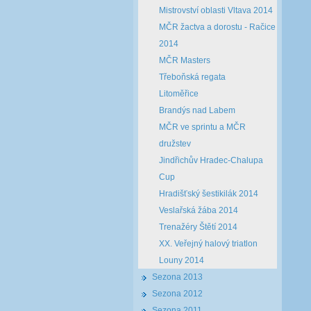
Mistrovství oblasti Vltava 2014
MČR žactva a dorostu - Račice
2014
MČR Masters
Třeboňská regata
Litoměřice
Brandýs nad Labem
MČR ve sprintu a MČR
družstev
Jindřichův Hradec-Chalupa
Cup
Hradišťský šestikilák 2014
Veslařská žába 2014
Trenažéry Štětí 2014
XX. Veřejný halový triatlon
Louny 2014
Sezona 2013
Sezona 2012
Sezona 2011