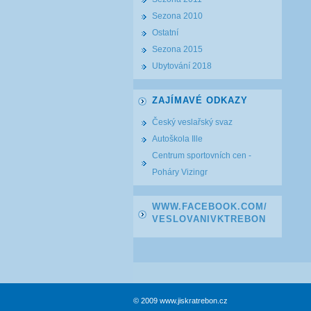
Sezona 2010
Ostatní
Sezona 2015
Ubytování 2018
ZAJÍMAVÉ ODKAZY
Český veslařský svaz
Autoškola Ille
Centrum sportovních cen -
Poháry Vizingr
WWW.FACEBOOK.COM/
VESLOVANIVKTREBON
© 2009 www.jiskratrebon.cz