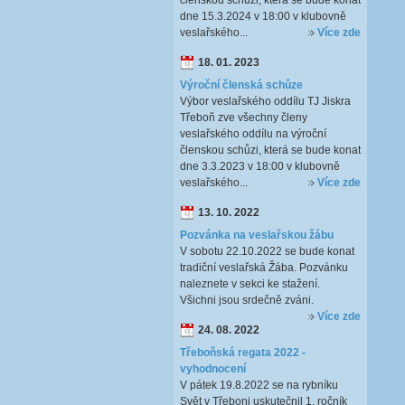
členskou schůzi, která se bude konat
dne 15.3.2024 v 18:00 v klubovně
veslařského...
Více zde
18. 01. 2023
Výroční členská schůze
Výbor veslařského oddílu TJ Jiskra
Třeboň zve všechny členy
veslařského oddílu na výroční
členskou schůzi, která se bude konat
dne 3.3.2023 v 18:00 v klubovně
veslařského...
Více zde
13. 10. 2022
Pozvánka na veslařskou žábu
V sobotu 22.10.2022 se bude konat
tradiční veslařská Žába. Pozvánku
naleznete v sekci ke stažení.
Všichni jsou srdečně zváni.
Více zde
24. 08. 2022
Třeboňská regata 2022 -
vyhodnocení
V pátek 19.8.2022 se na rybníku
Svět v Třeboni uskutečnil 1. ročník