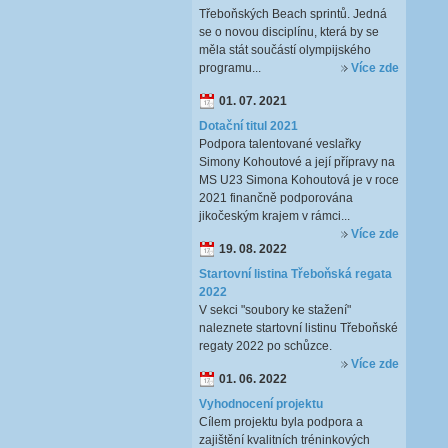
Třeboňských Beach sprintů. Jedná
se o novou disciplínu, která by se
měla stát součástí olympijského
programu...
Více zde
01. 07. 2021
Dotační titul 2021
Podpora talentované veslařky
Simony Kohoutové a její přípravy na
MS U23 Simona Kohoutová je v roce
2021 finančně podporována
jikočeským krajem v rámci...
Více zde
19. 08. 2022
Startovní listina Třeboňská regata
2022
V sekci "soubory ke stažení"
naleznete startovní listinu Třeboňské
regaty 2022 po schůzce.
Více zde
01. 06. 2022
Vyhodnocení projektu
Cílem projektu byla podpora a
zajištění kvalitních tréninkových