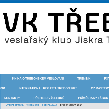
KNIHA O TŘEBOŇSKÉM VESLOVÁNÍ
TRÉNINK
FO
BOR
INTERNATIONAL REGATTA TREBON 2026
CZ MASTERS
KONTAKTY
PŘEHLED VÝSLEDKŮ
PŘÍMĚSTSKÝ TÁBOR 
úvodní stránka
»
fotogalerie
»
sezona 2014
»
přebor vltavy 2014