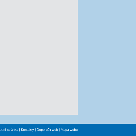
odní stránka
|
Kontakty
|
Doporučit web
|
Mapa webu