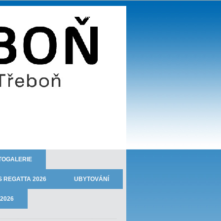
TJ JISKRA TŘEBOŇ - oddíl veslování
TOGALERIE
 REGATTA 2026
UBYTOVÁNÍ
2026