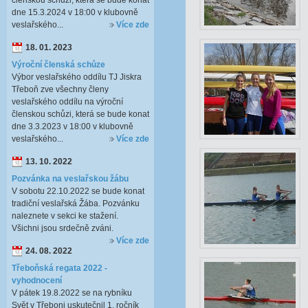
členskou schůzi, která se bude konat
dne 15.3.2024 v 18:00 v klubovně
veslařského...
Více zde
18. 01. 2023
Výroční členská schůze
Výbor veslařského oddílu TJ Jiskra
Třeboň zve všechny členy
veslařského oddílu na výroční
členskou schůzi, která se bude konat
dne 3.3.2023 v 18:00 v klubovně
veslařského...
Více zde
13. 10. 2022
Pozvánka na veslařskou žábu
V sobotu 22.10.2022 se bude konat
tradiční veslařská Žába. Pozvánku
naleznete v sekci ke stažení.
Všichni jsou srdečně zváni.
Více zde
24. 08. 2022
Třeboňská regata 2022 -
vyhodnocení
V pátek 19.8.2022 se na rybníku
Svět v Třeboni uskutečnil 1. ročník