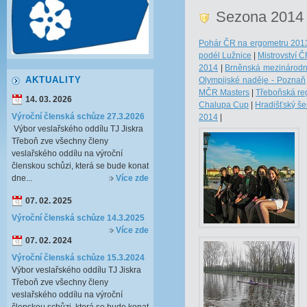
Sezona 2014
Pohár ČR na ergometru 201
podél Lužnice
|
Mistrovství 
2014
|
Brněnská mezinárodn
AKTUALITY
Olympijské naděje - Poznaň
MČR Masters
|
Třeboňská re
14. 03. 2026
Chalupa Cup
|
Hradišťský še
Výroční členská schůze 27.3.2026
2014
|
Výbor veslařského oddílu TJ Jiskra
Třeboň zve všechny členy
veslařského oddílu na výroční
členskou schůzi, která se bude konat
dne...
Více zde
07. 02. 2025
Výroční členská schůze 14.3.2025
Více zde
07. 02. 2024
Výroční členská schůze 15.3.2024
Výbor veslařského oddílu TJ Jiskra
Třeboň zve všechny členy
veslařského oddílu na výroční