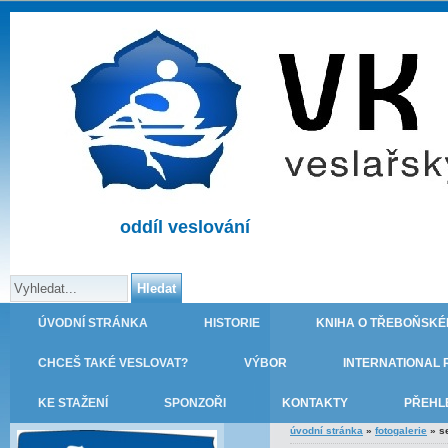
oddíl veslování
ÚVODNÍ STRÁNKA
HISTORIE
KNIHA O TŘEBOŇSKÉ
CHCEŠ TAKÉ VESLOVAT?
VÝBOR
INTERNATIONAL 
KE STAŽENÍ
SPONZOŘI
KONTAKTY
PŘEHL
úvodní stránka
»
fotogalerie
»
s