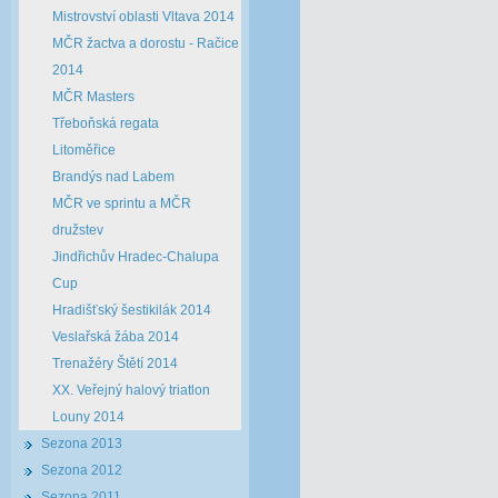
Mistrovství oblasti Vltava 2014
MČR žactva a dorostu - Račice
2014
MČR Masters
Třeboňská regata
Litoměřice
Brandýs nad Labem
MČR ve sprintu a MČR
družstev
Jindřichův Hradec-Chalupa
Cup
Hradišťský šestikilák 2014
Veslařská žába 2014
Trenažéry Štětí 2014
XX. Veřejný halový triatlon
Louny 2014
Sezona 2013
Sezona 2012
Sezona 2011