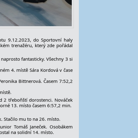
botu 9.12.2023, do Sportovní haly
ském trenažéru, který zde pořádal
 naprosto fantasticky. Všechny 3 si
rném 4. místě Sára Kordová v čase
Veronika Bittnerová. Časem 7:52,2
místě.
d 2 třeboňští dorostenci. Nováček
borné 13. místo časem 6:57,2 min.
 Stačilo mu to na 26. místo.
 junior Tomáš Janeček. Osobákem
stal na solidní 14. místo.