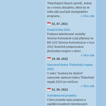
Třeboňských Beach sprintů. Jedná
se o novou disciplínu, která by se
měla stát součástí olympijského
programu...
Více zde
01. 07. 2021
Dotační titul 2021
Podpora talentované veslařky
Simony Kohoutové a její přípravy na
MS U23 Simona Kohoutová je v roce
2021 finančně podporována
jikočeským krajem v rámci...
Více zde
19. 08. 2022
Startovní listina Třeboňská regata
2022
V sekci "soubory ke stažení"
naleznete startovní listinu Třeboňské
regaty 2022 po schůzce.
Více zde
01. 06. 2022
Vyhodnocení projektu
Cílem projektu byla podpora a
zajištění kvalitních tréninkových