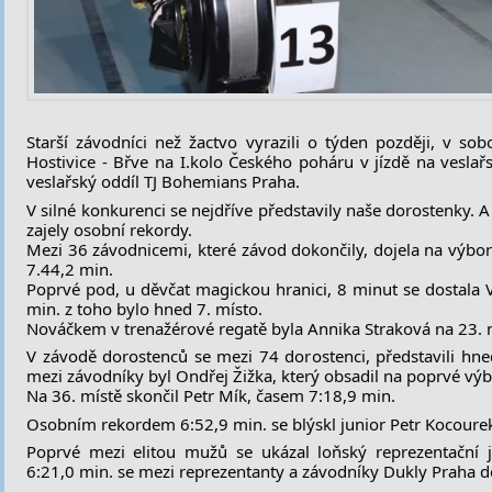
Starší závodníci než žactvo vyrazili o týden později, v so
Hostivice - Břve na I.kolo Českého poháru v jízdě na veslař
veslařský oddíl TJ Bohemians Praha.
V silné konkurenci se nejdříve představily naše dorostenky. A
zajely osobní rekordy.
Mezi 36 závodnicemi, které závod dokončily, dojela na výbo
7.44,2 min.
Poprvé pod, u děvčat magickou hranici, 8 minut se dostala 
min. z toho bylo hned 7. místo.
Nováčkem v trenažérové regatě byla Annika Straková na 23. 
V závodě dorostenců se mezi 74 dorostenci, představili hne
mezi závodníky byl Ondřej Žižka, který obsadil na poprvé vý
Na 36. místě skončil Petr Mík, časem 7:18,9 min.
Osobním rekordem 6:52,9 min. se blýskl junior Petr Kocourek.
Poprvé mezi elitou mužů se ukázal loňský reprezentační
6:21,0 min. se mezi reprezentanty a závodníky Dukly Praha do