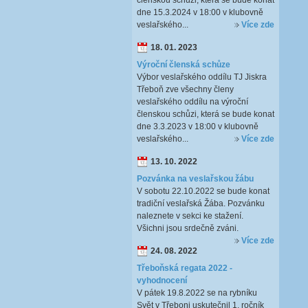
členskou schůzi, která se bude konat
dne 15.3.2024 v 18:00 v klubovně
veslařského...
Více zde
18. 01. 2023
Výroční členská schůze
Výbor veslařského oddílu TJ Jiskra
Třeboň zve všechny členy
veslařského oddílu na výroční
členskou schůzi, která se bude konat
dne 3.3.2023 v 18:00 v klubovně
veslařského...
Více zde
13. 10. 2022
Pozvánka na veslařskou žábu
V sobotu 22.10.2022 se bude konat
tradiční veslařská Žába. Pozvánku
naleznete v sekci ke stažení.
Všichni jsou srdečně zváni.
Více zde
24. 08. 2022
Třeboňská regata 2022 -
vyhodnocení
V pátek 19.8.2022 se na rybníku
Svět v Třeboni uskutečnil 1. ročník