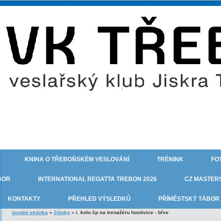
KNIHA O TŘEBOŇSKÉM VESLOVÁNÍ
TRÉNINK
FO
BOR
INTERNATIONAL REGATTA TREBON 2026
CZ MASTERS
KONTAKTY
PŘEHLED VÝSLEDKŮ
PŘÍMĚSTSKÝ TÁBOR 
úvodní stránka
»
články
»
i. kolo čp na trenažéru hostivice - břve