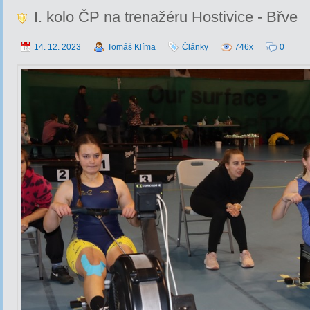
I. kolo ČP na trenažéru Hostivice - Břve
14. 12. 2023
Tomáš Klíma
Články
746x
0