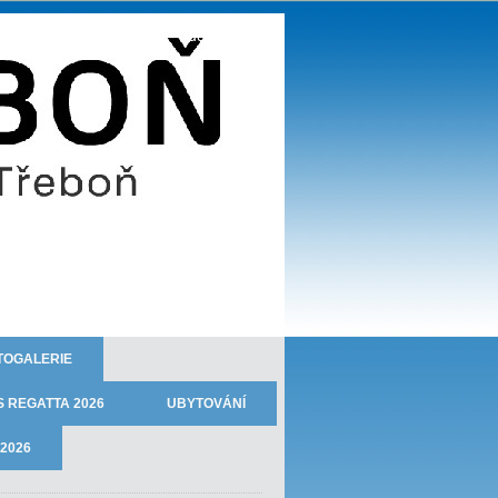
TJ JISKRA TŘEBOŇ - oddíl veslování
TOGALERIE
 REGATTA 2026
UBYTOVÁNÍ
2026