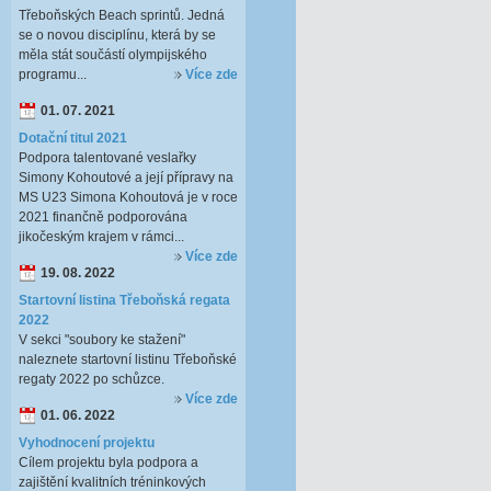
Třeboňských Beach sprintů. Jedná
se o novou disciplínu, která by se
měla stát součástí olympijského
programu...
Více zde
01. 07. 2021
Dotační titul 2021
Podpora talentované veslařky
Simony Kohoutové a její přípravy na
MS U23 Simona Kohoutová je v roce
2021 finančně podporována
jikočeským krajem v rámci...
Více zde
19. 08. 2022
Startovní listina Třeboňská regata
2022
V sekci "soubory ke stažení"
naleznete startovní listinu Třeboňské
regaty 2022 po schůzce.
Více zde
01. 06. 2022
Vyhodnocení projektu
Cílem projektu byla podpora a
zajištění kvalitních tréninkových