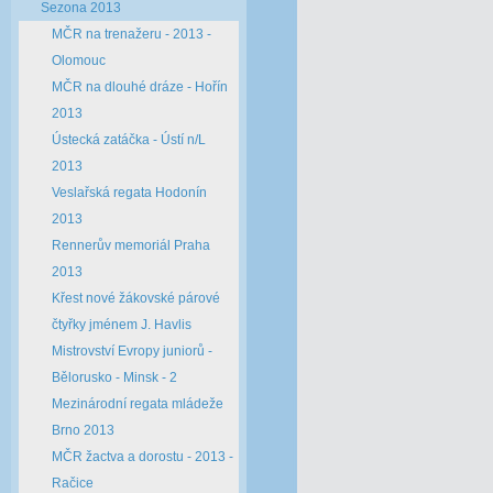
Sezona 2013
MČR na trenažeru - 2013 -
Olomouc
MČR na dlouhé dráze - Hořín
2013
Ústecká zatáčka - Ústí n/L
2013
Veslařská regata Hodonín
2013
Rennerův memoriál Praha
2013
Křest nové žákovské párové
čtyřky jménem J. Havlis
Mistrovství Evropy juniorů -
Bělorusko - Minsk - 2
Mezinárodní regata mládeže
Brno 2013
MČR žactva a dorostu - 2013 -
Račice