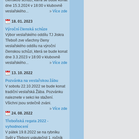
členskou schůzi, která se bude konat
dne 15.3.2024 v 18:00 v klubovně
veslařského...
Více zde
18. 01. 2023
Výroční členská schůze
Výbor veslařského oddílu TJ Jiskra
Třeboň zve všechny členy
veslařského oddílu na výroční
členskou schůzi, která se bude konat
dne 3.3.2023 v 18:00 v klubovně
veslařského...
Více zde
13. 10. 2022
Pozvánka na veslařskou žábu
V sobotu 22.10.2022 se bude konat
tradiční veslařská Žába. Pozvánku
naleznete v sekci ke stažení.
Všichni jsou srdečně zváni.
Více zde
24. 08. 2022
Třeboňská regata 2022 -
vyhodnocení
V pátek 19.8.2022 se na rybníku
Svět v Třeboni uskutečnil 1. ročník