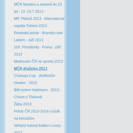
MČR Masters a seniorů do 23
let - 13.-14.7.2013 -
MR Třeboň 2013 - International
regatta Trebon 2013
Polabský pohár - Brandýs nad
Labem - září 2013
100. Primátorky - Praha - září
2013
Mistrovství ČR ve sprintu 2013
MČR družstev 2013
Chalupa Cup - Jindřichův
Hradec - 2013
Běh kolem Hejtmanu - 2013 -
Chlum u Třeboně
Žába 2013
Pohár ČR 2013-2014 v jízdě
na trenažéru
Veřejný halový triatlon Louny -
2013