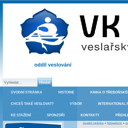
oddíl veslování
ÚVODNÍ STRÁNKA
HISTORIE
KNIHA O TŘEBOŇSKÉ
CHCEŠ TAKÉ VESLOVAT?
VÝBOR
INTERNATIONAL 
KE STAŽENÍ
SPONZOŘI
KONTAKTY
PŘEHL
úvodní stránka
»
fotogalerie
»
s