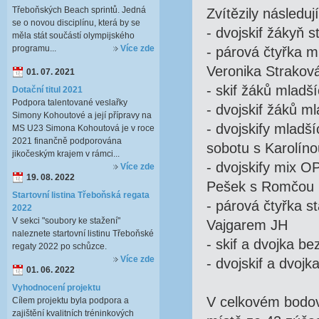
Třeboňských Beach sprintů. Jedná
Zvítězily následuj
se o novou disciplínu, která by se
- dvojskif žákyň 
měla stát součástí olympijského
programu...
Více zde
- párová čtyřka m
Veronika Strakov
01. 07. 2021
- skif žáků mladš
Dotační titul 2021
Podpora talentované veslařky
- dvojskif žáků m
Simony Kohoutové a její přípravy na
- dvojskify mladší
MS U23 Simona Kohoutová je v roce
2021 finančně podporována
sobotu s Karolíno
jikočeským krajem v rámci...
- dvojskify mix 
Více zde
19. 08. 2022
Pešek s Romčou I
Startovní listina Třeboňská regata
- párová čtyřka s
2022
V sekci "soubory ke stažení"
Vajgarem JH
naleznete startovní listinu Třeboňské
- skif a dvojka b
regaty 2022 po schůzce.
Více zde
- dvojskif a dvo
01. 06. 2022
Vyhodnocení projektu
V celkovém bodov
Cílem projektu byla podpora a
zajištění kvalitních tréninkových