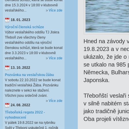
členskou schůzi, která se bude konat
dne 15.3.2024 v 18:00 v klubovně
veslařského...
Více zde
18. 01. 2023
Výroční členská schůze
Výbor veslařského oddílu TJ Jiskra
Třeboň zve všechny členy
Hned na závody v
veslařského oddílu na výroční
členskou schůzi, která se bude konat
19.8.2023 a v ned
dne 3.3.2023 v 18:00 v klubovně
ukázalo, že jde o
veslařského...
Více zde
se utkalo na 985
13. 10. 2022
Německa, Bulhars
Pozvánka na veslařskou žábu
Japonska.
V sobotu 22.10.2022 se bude konat
tradiční veslařská Žába. Pozvánku
naleznete v sekci ke stažení.
Třeboňští veslaři 
Všichni jsou srdečně zváni.
Více zde
v silně nabitém s
24. 08. 2022
jako tradičně jun
Třeboňská regata 2022 -
vyhodnocení
Oba projeli vítěz
V pátek 19.8.2022 se na rybníku
Svět v Třeboni uskutečnil 1. ročník