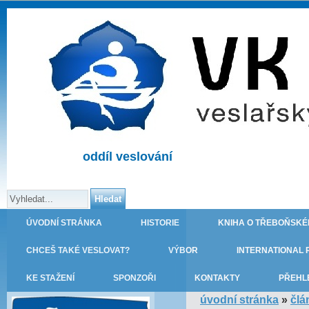
oddíl veslování
ÚVODNÍ STRÁNKA
HISTORIE
KNIHA O TŘEBOŇSKÉ
CHCEŠ TAKÉ VESLOVAT?
VÝBOR
INTERNATIONAL 
KE STAŽENÍ
SPONZOŘI
KONTAKTY
PŘEHL
úvodní stránka
»
člá