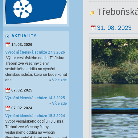
Třeboňská
31. 08. 2023
AKTUALITY
14. 03. 2026
Výroční členská schůze 27.3.2026
Výbor veslařského oddílu TJ Jiskra
Třeboň zve všechny členy
veslařského oddílu na výroční
členskou schůzi, která se bude konat
dne...
Více zde
07. 02. 2025
Výroční členská schůze 14.3.2025
Více zde
07. 02. 2024
Výroční členská schůze 15.3.2024
Výbor veslařského oddílu TJ Jiskra
Třeboň zve všechny členy
veslařského oddílu na výroční