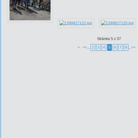
Stránka 5 z 37
<
<<
...
2
3
4
5
6
7
8
...
>>