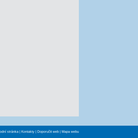
odní stránka
|
Kontakty
|
Doporučit web
|
Mapa webu