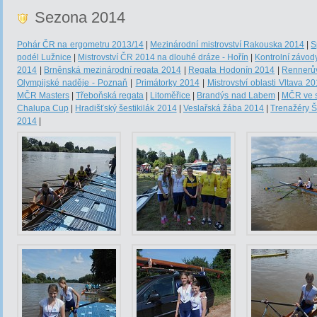
Sezona 2014
Pohár ČR na ergometru 2013/14
|
Mezinárodní mistrovství Rakouska 2014
|
S
podél Lužnice
|
Mistrovství ČR 2014 na dlouhé dráze - Hořín
|
Kontrolní závod
2014
|
Brněnská mezinárodní regata 2014
|
Regata Hodonín 2014
|
Rennerů
Olympijské naděje - Poznaň
|
Primátorky 2014
|
Mistrovství oblasti Vltava 2
MČR Masters
|
Třeboňská regata
|
Litoměřice
|
Brandýs nad Labem
|
MČR ve s
Chalupa Cup
|
Hradišťský šestikilák 2014
|
Veslařská žába 2014
|
Trenažéry Š
2014
|