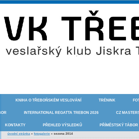
KNIHA O TŘEBOŇSKÉM VESLOVÁNÍ
TRÉNINK
FO
BOR
INTERNATIONAL REGATTA TREBON 2026
CZ MASTERS
KONTAKTY
PŘEHLED VÝSLEDKŮ
PŘÍMĚSTSKÝ TÁBOR 
úvodní stránka
»
fotogalerie
»
sezona 2014