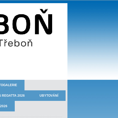
TJ JISKRA TŘEBOŇ - oddíl veslování
TOGALERIE
 REGATTA 2026
UBYTOVÁNÍ
2026