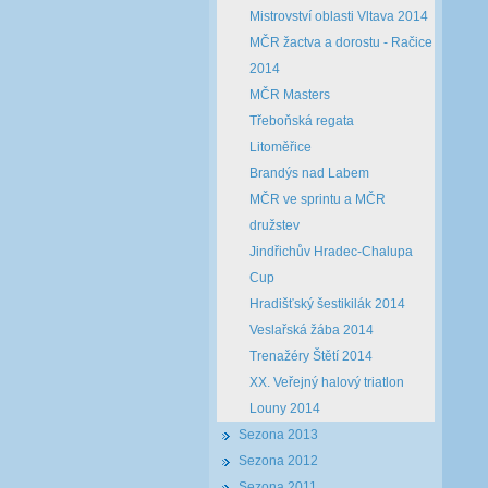
Mistrovství oblasti Vltava 2014
MČR žactva a dorostu - Račice
2014
MČR Masters
Třeboňská regata
Litoměřice
Brandýs nad Labem
MČR ve sprintu a MČR
družstev
Jindřichův Hradec-Chalupa
Cup
Hradišťský šestikilák 2014
Veslařská žába 2014
Trenažéry Štětí 2014
XX. Veřejný halový triatlon
Louny 2014
Sezona 2013
Sezona 2012
Sezona 2011