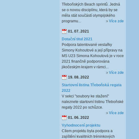
Třeboňských Beach sprintů. Jedná
se o novou disciplínu, která by se
měla stát součástí olympijského
programu...
Více zde
01. 07. 2021
Dotační titul 2021
Podpora talentované veslařky
Simony Kohoutové a její přípravy na
MS U23 Simona Kohoutová je v roce
2021 finančně podporována
jikočeským krajem v rámci...
Více zde
19. 08. 2022
Startovní listina Třeboňská regata
2022
V sekci "soubory ke stažení"
naleznete startovní listinu Třeboňské
regaty 2022 po schůzce.
Více zde
01. 06. 2022
Vyhodnocení projektu
Cílem projektu byla podpora a
zajištění kvalitních tréninkových