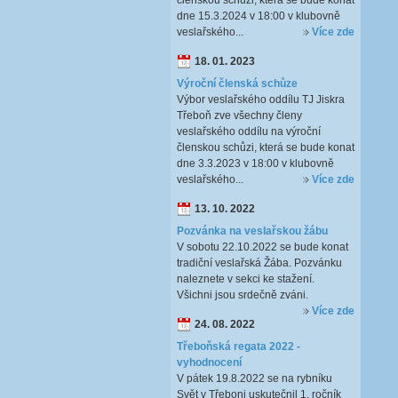
členskou schůzi, která se bude konat
dne 15.3.2024 v 18:00 v klubovně
veslařského...
Více zde
18. 01. 2023
Výroční členská schůze
Výbor veslařského oddílu TJ Jiskra
Třeboň zve všechny členy
veslařského oddílu na výroční
členskou schůzi, která se bude konat
dne 3.3.2023 v 18:00 v klubovně
veslařského...
Více zde
13. 10. 2022
Pozvánka na veslařskou žábu
V sobotu 22.10.2022 se bude konat
tradiční veslařská Žába. Pozvánku
naleznete v sekci ke stažení.
Všichni jsou srdečně zváni.
Více zde
24. 08. 2022
Třeboňská regata 2022 -
vyhodnocení
V pátek 19.8.2022 se na rybníku
Svět v Třeboni uskutečnil 1. ročník