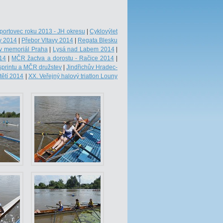
portovec roku 2013 - JH okresu
|
Cyklovýlet
y 2014
|
Přebor Vltavy 2014
|
Regata Blesku
v memoriál Praha
|
Lysá nad Labem 2014
|
014
|
MČR žactva a dorostu - Račice 2014
|
printu a MČR družstev
|
Jindřichův Hradec-
tětí 2014
|
XX. Veřejný halový triatlon Louny