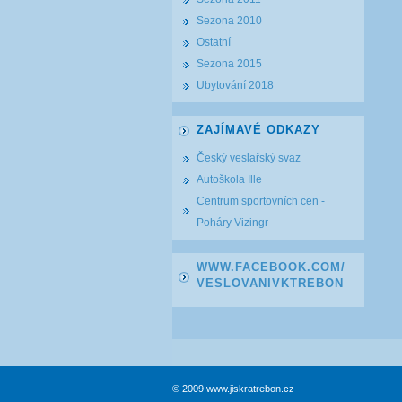
Sezona 2010
Ostatní
Sezona 2015
Ubytování 2018
ZAJÍMAVÉ ODKAZY
Český veslařský svaz
Autoškola Ille
Centrum sportovních cen -
Poháry Vizingr
WWW.FACEBOOK.COM/
VESLOVANIVKTREBON
© 2009 www.jiskratrebon.cz