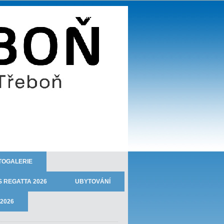
TJ JISKRA TŘEBOŇ - oddíl veslování
TOGALERIE
 REGATTA 2026
UBYTOVÁNÍ
2026