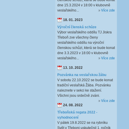
členskou schůzi, která se bude konat
dne 15.3.2024 v 18:00 v klubovně
veslařského...
Více zde
18. 01. 2023
Výroční členská schůze
Výbor veslařského oddílu TJ Jiskra
Třeboň zve všechny členy
veslařského oddílu na výroční
členskou schůzi, která se bude konat
dne 3.3.2023 v 18:00 v klubovně
veslařského...
Více zde
13. 10. 2022
Pozvánka na veslařskou žábu
V sobotu 22.10.2022 se bude konat
tradiční veslařská Žába. Pozvánku
naleznete v sekci ke stažení.
Všichni jsou srdečně zváni.
Více zde
24. 08. 2022
Třeboňská regata 2022 -
vyhodnocení
V pátek 19.8.2022 se na rybníku
Svět v Třeboni uskutečnil 1. ročník