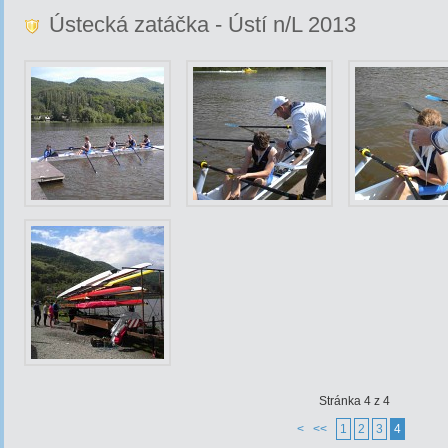
Ústecká zatáčka - Ústí n/L 2013
Stránka 4 z 4
<
<<
1
2
3
4