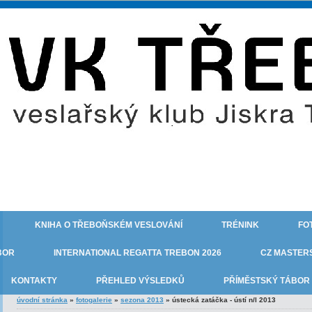
KNIHA O TŘEBOŇSKÉM VESLOVÁNÍ
TRÉNINK
FO
BOR
INTERNATIONAL REGATTA TREBON 2026
CZ MASTERS
KONTAKTY
PŘEHLED VÝSLEDKŮ
PŘÍMĚSTSKÝ TÁBOR 
úvodní stránka
»
fotogalerie
»
sezona 2013
»
ústecká zatáčka - ústí n/l 2013