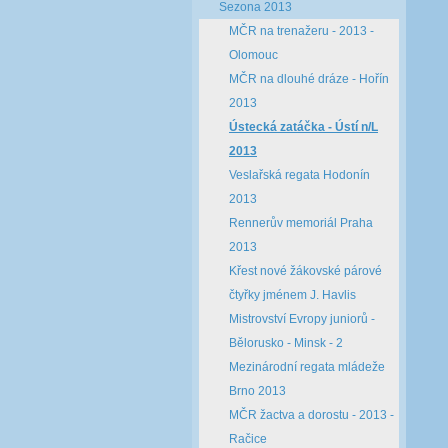
Sezona 2013
MČR na trenažeru - 2013 -
Olomouc
MČR na dlouhé dráze - Hořín
2013
Ústecká zatáčka - Ústí n/L
2013
Veslařská regata Hodonín
2013
Rennerův memoriál Praha
2013
Křest nové žákovské párové
čtyřky jménem J. Havlis
Mistrovství Evropy juniorů -
Bělorusko - Minsk - 2
Mezinárodní regata mládeže
Brno 2013
MČR žactva a dorostu - 2013 -
Račice