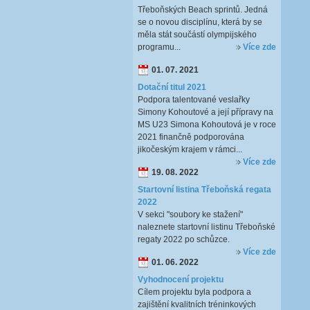
Třeboňských Beach sprintů. Jedná
se o novou disciplínu, která by se
měla stát součástí olympijského
programu...
Více zde
01. 07. 2021
Dotační titul 2021
Podpora talentované veslařky
Simony Kohoutové a její přípravy na
MS U23 Simona Kohoutová je v roce
2021 finančně podporována
jikočeským krajem v rámci...
Více zde
19. 08. 2022
Startovní listina Třeboňská regata
2022
V sekci "soubory ke stažení"
naleznete startovní listinu Třeboňské
regaty 2022 po schůzce.
Více zde
01. 06. 2022
Vyhodnocení projektu
Cílem projektu byla podpora a
zajištění kvalitních tréninkových