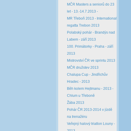
MČR Masters a seniorů do 23
let - 13.-14.7.2013 -
MR Třeboň 2013 - International
regatta Trebon 2013
Polabský pohár - Brandýs nad
Labem - září 2013
100. Primátorky - Praha - září
2013
Mistrovství ČR ve sprintu 2013
MČR družstev 2013
Chalupa Cup - Jindřichův
Hradec - 2013
Běh kolem Hejtmanu - 2013 -
Chlum u Třeboně
Žába 2013
Pohár ČR 2013-2014 v jízdě
na trenažéru
Veřejný halový triatlon Louny -
2013