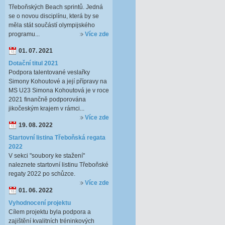
Třeboňských Beach sprintů. Jedná
se o novou disciplínu, která by se
měla stát součástí olympijského
programu...
Více zde
01. 07. 2021
Dotační titul 2021
Podpora talentované veslařky
Simony Kohoutové a její přípravy na
MS U23 Simona Kohoutová je v roce
2021 finančně podporována
jikočeským krajem v rámci...
Více zde
19. 08. 2022
Startovní listina Třeboňská regata
2022
V sekci "soubory ke stažení"
naleznete startovní listinu Třeboňské
regaty 2022 po schůzce.
Více zde
01. 06. 2022
Vyhodnocení projektu
Cílem projektu byla podpora a
zajištění kvalitních tréninkových