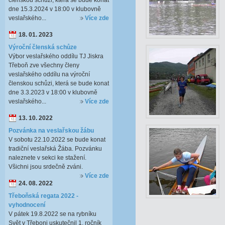
členskou schůzi, která se bude konat
dne 15.3.2024 v 18:00 v klubovně
veslařského...
Více zde
18. 01. 2023
Výroční členská schůze
Výbor veslařského oddílu TJ Jiskra
Třeboň zve všechny členy
veslařského oddílu na výroční
členskou schůzi, která se bude konat
dne 3.3.2023 v 18:00 v klubovně
veslařského...
Více zde
13. 10. 2022
Pozvánka na veslařskou žábu
V sobotu 22.10.2022 se bude konat
tradiční veslařská Žába. Pozvánku
naleznete v sekci ke stažení.
Všichni jsou srdečně zváni.
Více zde
24. 08. 2022
Třeboňská regata 2022 -
vyhodnocení
V pátek 19.8.2022 se na rybníku
Svět v Třeboni uskutečnil 1. ročník