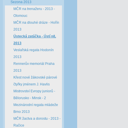
Sezona 2013
MČR na trenažeru - 2013 -
Olomouc
MČR na dlouhé dráze - Hořín
2013
Ústecká zatáčka - Ústí n/L
2013
Veslařská regata Hodonín
2013
Rennerův memoriál Praha
2013
Křest nové žákovské párové
čtyřky jménem J. Havlis
Mistrovství Evropy juniorů -
Bělorusko - Minsk - 2
Mezinárodní regata mládeže
Brno 2013
MČR žactva a dorostu - 2013 -
Račice