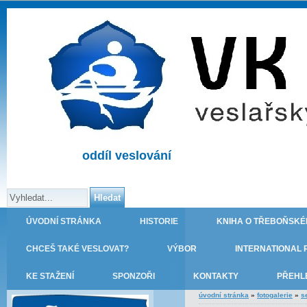
oddíl veslování
ÚVODNÍ STRÁNKA
HISTORIE
KNIHA O TŘEBOŇSKÉ
CHCEŠ TAKÉ VESLOVAT?
VÝBOR
INTERNATIONAL 
KE STAŽENÍ
SPONZOŘI
KONTAKTY
PŘEHL
úvodní stránka
»
fotogalerie
»
s