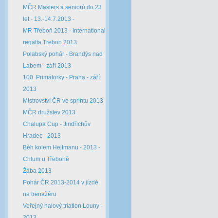
MČR Masters a seniorů do 23
let - 13.-14.7.2013 -
MR Třeboň 2013 - International
regatta Trebon 2013
Polabský pohár - Brandýs nad
Labem - září 2013
100. Primátorky - Praha - září
2013
Mistrovství ČR ve sprintu 2013
MČR družstev 2013
Chalupa Cup - Jindřichův
Hradec - 2013
Běh kolem Hejtmanu - 2013 -
Chlum u Třeboně
Žába 2013
Pohár ČR 2013-2014 v jízdě
na trenažéru
Veřejný halový triatlon Louny -
2013