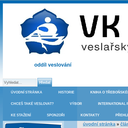
oddíl veslování
ÚVODNÍ STRÁNKA
HISTORIE
KNIHA O TŘEBOŇSKÉ
CHCEŠ TAKÉ VESLOVAT?
VÝBOR
INTERNATIONAL 
KE STAŽENÍ
SPONZOŘI
KONTAKTY
PŘEHL
úvodní stránka
»
člá