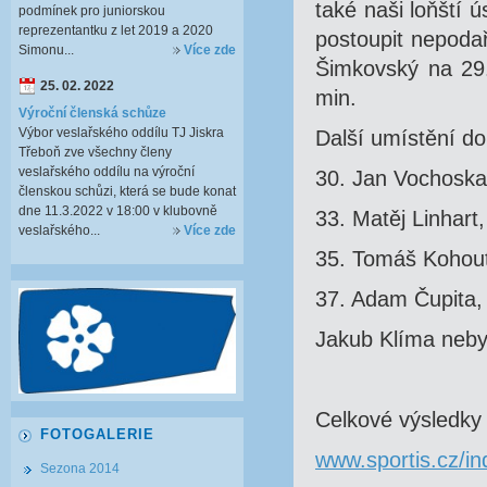
také naši loňští 
podmínek pro juniorskou
reprezentantku z let 2019 a 2020
postoupit nepoda
Simonu...
Více zde
Šimkovský na 29.
25. 02. 2022
min.
Výroční členská schůze
Výbor veslařského oddílu TJ Jiskra
Další umístění do
Třeboň zve všechny členy
veslařského oddílu na výroční
30. Jan Vochoska,
členskou schůzi, která se bude konat
dne 11.3.2022 v 18:00 v klubovně
33. Matěj Linhart
veslařského...
Více zde
35. Tomáš Kohout,
37. Adam Čupita, 
Jakub Klíma nebyl
Celkové výsledky
FOTOGALERIE
www.sportis.cz/i
Sezona 2014