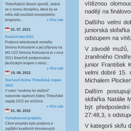
vítěznou olomou
Třeboňských Beach sprintů. Jedná
se o novou disciplínu, která by se
nadějí na finálov
měla stát součástí olympijského
programu...
Více zde
Dalšího velmi do
juniorská skifařk
01. 07. 2021
Dotační titul 2021
odstupem na vítě
Podpora talentované veslařky
Simony Kohoutové a její přípravy na
V závodě mužů, k
MS U23 Simona Kohoutová je v roce
zraněného Ondřej
2021 finančně podporována
jikočeským krajem v rámci...
junior František
Více zde
velmi dobré 15. 
19. 08. 2022
Michalem Plockem
Startovní listina Třeboňská regata
2022
Dalším postupuj
V sekci "soubory ke stažení"
naleznete startovní listinu Třeboňské
skifařka Natálie
regaty 2022 po schůzce.
být předposlední
Více zde
01. 06. 2022
27:48,3, s odstup
Vyhodnocení projektu
Cílem projektu byla podpora a
V kategorii skifu
zajištění kvalitních tréninkových