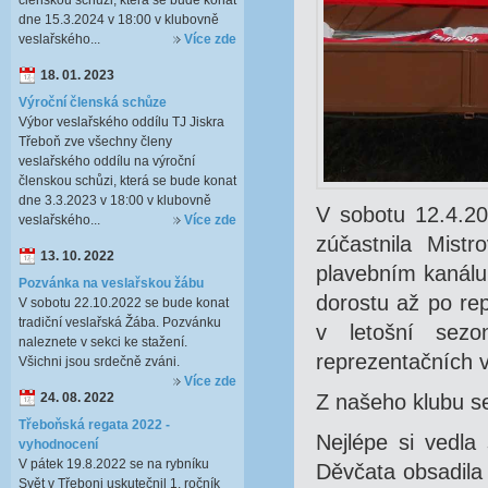
členskou schůzi, která se bude konat
dne 15.3.2024 v 18:00 v klubovně
veslařského...
Více zde
18. 01. 2023
Výroční členská schůze
Výbor veslařského oddílu TJ Jiskra
Třeboň zve všechny členy
veslařského oddílu na výroční
členskou schůzi, která se bude konat
dne 3.3.2023 v 18:00 v klubovně
V sobotu 12.4.2
veslařského...
Více zde
zúčastnila Mist
13. 10. 2022
plavebním kanálu
Pozvánka na veslařskou žábu
dorostu až po rep
V sobotu 22.10.2022 se bude konat
tradiční veslařská Žába. Pozvánku
v letošní sezo
naleznete v sekci ke stažení.
reprezentačních v
Všichni jsou srdečně zváni.
Více zde
24. 08. 2022
Z našeho klubu se
Třeboňská regata 2022 -
Nejlépe si vedla
vyhodnocení
V pátek 19.8.2022 se na rybníku
Děvčata obsadila 
Svět v Třeboni uskutečnil 1. ročník