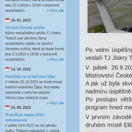
členskou schůzi, která se bude konat
dne 15.3.2024 v 18:00 v klubovně
veslařského...
Více zde
18. 01. 2023
Výroční členská schůze
Výbor veslařského oddílu TJ Jiskra
Třeboň zve všechny členy
veslařského oddílu na výroční
Po velmi úspěšn
členskou schůzi, která se bude konat
dne 3.3.2023 v 18:00 v klubovně
veslaři TJ Jiskry
veslařského...
Více zde
V pátek 26.9.20
13. 10. 2022
Mistrovství České
Pozvánka na veslařskou žábu
V sobotu 22.10.2022 se bude konat
A jak už byla skv
tradiční veslařská Žába. Pozvánku
nadmíru úspěšně
naleznete v sekci ke stažení.
Všichni jsou srdečně zváni.
Po postupu větši
Více zde
program hned med
24. 08. 2022
Třeboňská regata 2022 -
V prvním závodě 
vyhodnocení
druhém místě Eli
V pátek 19.8.2022 se na rybníku
Svět v Třeboni uskutečnil 1. ročník