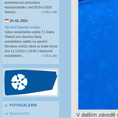
podmínek pro juniorskou
reprezentantku z let 2019 a 2020
Simonu...
Více zde
25. 02. 2022
Výroční členská schůze
Výbor veslařského oddílu TJ Jiskra
Třeboň zve všechny členy
veslařského oddílu na výroční
členskou schůzi, která se bude konat
dne 11.3.2022 v 18:00 v klubovně
veslařského...
Více zde
FOTOGALERIE
Sezona 2014
V dalším závodě s