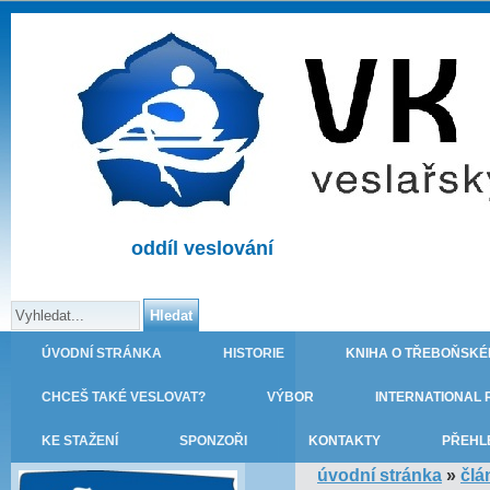
oddíl veslování
ÚVODNÍ STRÁNKA
HISTORIE
KNIHA O TŘEBOŇSKÉ
CHCEŠ TAKÉ VESLOVAT?
VÝBOR
INTERNATIONAL 
KE STAŽENÍ
SPONZOŘI
KONTAKTY
PŘEHL
úvodní stránka
»
člá