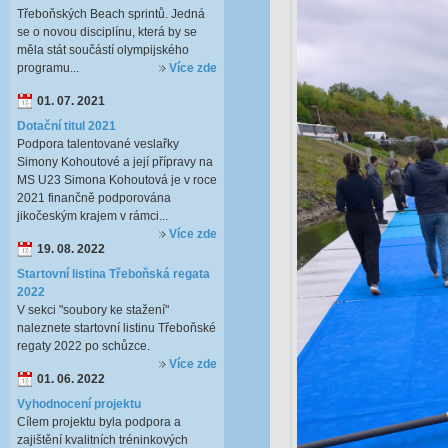
Třeboňských Beach sprintů. Jedná
se o novou disciplínu, která by se
měla stát součástí olympijského
programu...
Více zde
01. 07. 2021
Dotační titul 2021
Podpora talentované veslařky
Simony Kohoutové a její přípravy na
MS U23 Simona Kohoutová je v roce
2021 finančně podporována
jikočeským krajem v rámci...
Více zde
19. 08. 2022
Startovní listina Třeboňská regata
2022
V sekci "soubory ke stažení"
naleznete startovní listinu Třeboňské
regaty 2022 po schůzce.
Více zde
01. 06. 2022
Vyhodnocení projektu
Cílem projektu byla podpora a
zajištění kvalitních tréninkových