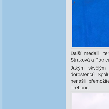
Další medaili, t
Straková a Patric
Jakým skvělým j
dorostenců. Spol
nenašli přemožit
Třeboně.