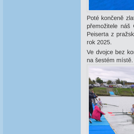
Poté končeně zla
přemožitele náš 
Peiserta z pražs
rok 2025.
Ve dvojce bez ko
na šestém místě.