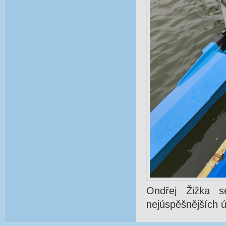
Ondřej Žižka s
nejúspěšnějších ú