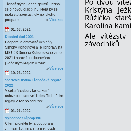
Po dvou vítě
Třeboňských Beach sprintů. Jedná
Kristýna Jež
se o novou disciplínu, která by se
měla stát součástí olympijského
Růžička, star
programu...
Více zde
Karolína Kami
01. 07. 2021
Ale vítězstv
Dotační titul 2021
závodníků.
Podpora talentované veslařky
Simony Kohoutové a její přípravy na
MS U23 Simona Kohoutová je v roce
2021 finančně podporována
jikočeským krajem v rámci...
Více zde
19. 08. 2022
Startovní listina Třeboňská regata
2022
V sekci "soubory ke stažení"
naleznete startovní listinu Třeboňské
regaty 2022 po schůzce.
Více zde
01. 06. 2022
Vyhodnocení projektu
Cílem projektu byla podpora a
zajištění kvalitních tréninkových