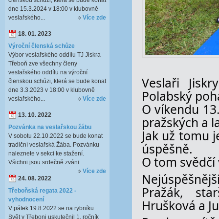
členskou schůzi, která se bude konat
dne 15.3.2024 v 18:00 v klubovně
veslařského...
Více zde
18. 01. 2023
Výroční členská schůze
Výbor veslařského oddílu TJ Jiskra
Třeboň zve všechny členy
veslařského oddílu na výroční
Veslaři Jisk
členskou schůzi, která se bude konat
dne 3.3.2023 v 18:00 v klubovně
Polabský poh
veslařského...
Více zde
O víkendu 13.
13. 10. 2022
pražských a l
Pozvánka na veslařskou žábu
Jak už tomu j
V sobotu 22.10.2022 se bude konat
úspěšně.
tradiční veslařská Žába. Pozvánku
naleznete v sekci ke stažení.
O tom svědčí 
Všichni jsou srdečně zváni.
Více zde
Nejúspěšnějš
24. 08. 2022
Pražák, sta
Třeboňská regata 2022 -
vyhodnocení
Hrušková a Jul
V pátek 19.8.2022 se na rybníku
Svět v Třeboni uskutečnil 1. ročník