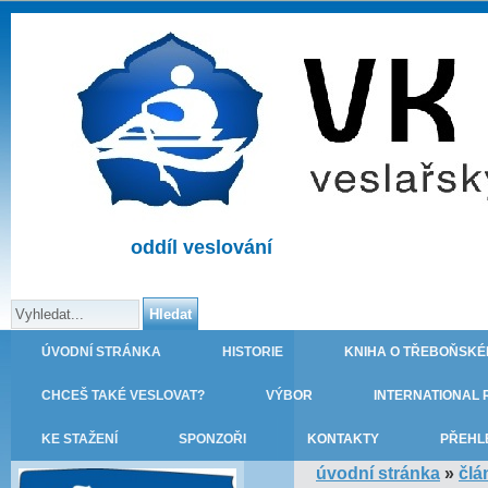
oddíl veslování
ÚVODNÍ STRÁNKA
HISTORIE
KNIHA O TŘEBOŇSKÉ
CHCEŠ TAKÉ VESLOVAT?
VÝBOR
INTERNATIONAL 
KE STAŽENÍ
SPONZOŘI
KONTAKTY
PŘEHL
úvodní stránka
»
člá